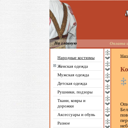
На главную
Оплата и
Маг
Народные костюмы
Женская одежда
Ко
Мужская одежда
Детская одежда
Рушники, подзоры
Ткани, ковры и
Опи
дорожки
Бел
Аксессуары и обувь
пов
пер
Разное
неб