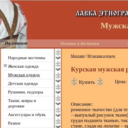
Мужска
На главную
Оплата и доставка
Магазин
/
Мужская одежда
Народные костюмы
Женская одежда
Курская мужская 
Мужская одежда
Цена:
Детская одежда
Рушники, подзоры
Ткани, ковры и
Описание:
дорожки
ремизное ткачество (для тех
Аксессуары и обувь
– выпуклый рисунок ткани)
груди подшита тканью, так
Разное
стане, сзади на лопатке – 